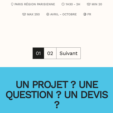
PARIS
RÉGION PARISIENNE
1H30 - 2H
MIN 20
MAX 250
AVRIL - OCTOBRE
FR
01
02
Suivant
UN PROJET ? UNE
QUESTION ? UN DEVIS
?