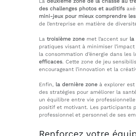
La
deuxième zone de la chasse au tr
des challenges photos et auditifs
axés
mini-jeux pour mieux comprendre les
de l’entreprise en matière de diversit
La
troisième zone
met l’accent sur
la
pratiques visant à minimiser l’impact
la consommation d’énergie dans les lo
efficaces
. Cette zone de jeu sensibil
encourageant l’innovation et la créati
Enfin,
la dernière zone
à explorer est
des stratégies pour améliorer la sant
un équilibre entre vie professionnell
positif et motivant. Les participants
professionnel et personnel de ses em
Renforcez votre équip