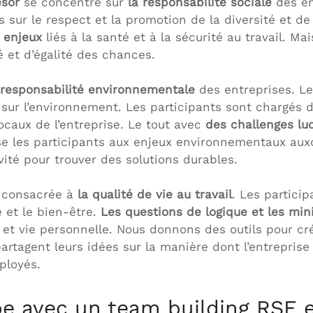
ésor
se concentre sur
la responsabilité sociale
des en
 sur le respect et la promotion de la diversité et de
 enjeux
liés à la santé et à la sécurité au travail. Ma
é et d’égalité des chances.
 responsabilité environnementale
des entreprises. Le
 sur l’environnement. Les participants sont chargés 
caux de l’entreprise. Le tout avec
des challenges lud
ise les participants aux enjeux environnementaux aux
vité pour trouver des solutions durables.
 consacrée à
la qualité de vie au travail
. Les particip
é et le bien-être.
Les questions de logique et les mini
e et vie personnelle. Nous donnons des outils pour c
 partagent leurs idées sur la manière dont l’entrepri
ployés.
e avec un team building RSE e