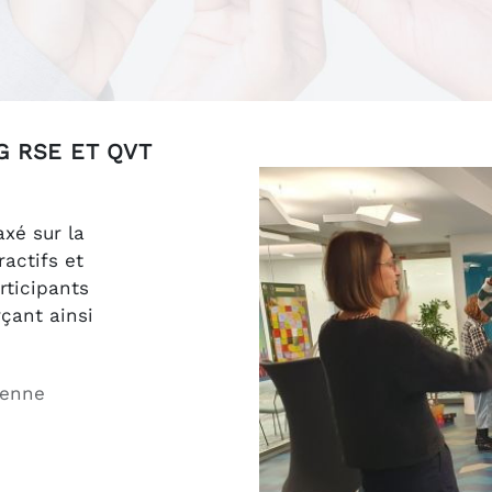
G RSE ET QVT
xé sur la
ractifs et
rticipants
çant ainsi
sienne