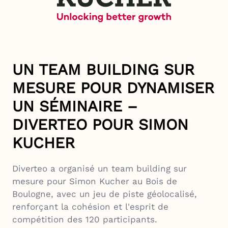
UN TEAM BUILDING SUR
MESURE POUR DYNAMISER
UN SÉMINAIRE –
DIVERTEO POUR SIMON
KUCHER
Diverteo a organisé un team building sur
mesure pour Simon Kucher au Bois de
Boulogne, avec un jeu de piste géolocalisé,
renforçant la cohésion et l'esprit de
compétition des 120 participants.