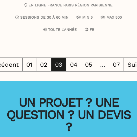
EN LIGNE
FRANCE
PARIS
RÉGION PARISIENNE
SESSIONS DE 30 À 60 MIN
MIN 5
MAX 500
TOUTE L'ANNÉE
FR
cédent
01
02
03
04
05
…
07
Sui
UN PROJET ? UNE
QUESTION ? UN DEVIS
?