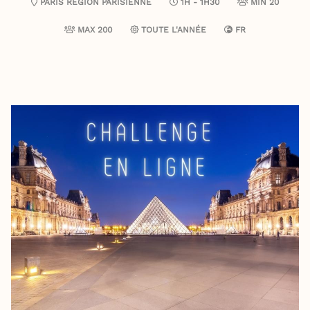
PARIS
RÉGION PARISIENNE
1H - 1H30
MIN 20
MAX 200
TOUTE L'ANNÉE
FR