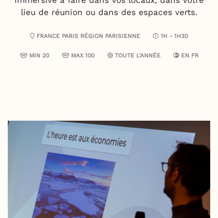
immersive à faire dans vos locaux, dans votre
lieu de réunion ou dans des espaces verts.
FRANCE
PARIS
RÉGION PARISIENNE
1H - 1H30
MIN 20
MAX 100
TOUTE L'ANNÉE
EN
FR